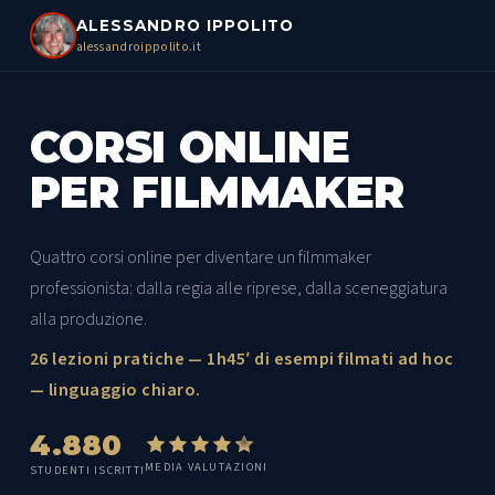
ALESSANDRO IPPOLITO
alessandroippolito.it
CORSI ONLINE
PER FILMMAKER
Quattro corsi online per diventare un filmmaker
professionista: dalla regia alle riprese, dalla sceneggiatura
alla produzione.
26 lezioni pratiche — 1h45′ di esempi filmati ad hoc
— linguaggio chiaro.
4.880
MEDIA VALUTAZIONI
STUDENTI ISCRITTI